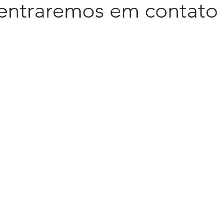
entraremos em contato
ENCONTRE-NOS
NO
Estamos Localizados na
Seg
Av. Aricanduva, 6206
Vila Califórnia
CEP 03930-110
São Paulo | SP | Brasil
NOSSOS TELEFONES